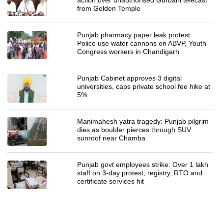
action over unauthorised Gurbani telecast
from Golden Temple
Punjab pharmacy paper leak protest:
Police use water cannons on ABVP, Youth
Congress workers in Chandigarh
Punjab Cabinet approves 3 digital
universities, caps private school fee hike at
5%
Manimahesh yatra tragedy: Punjab pilgrim
dies as boulder pierces through SUV
sunroof near Chamba
Punjab govt employees strike: Over 1 lakh
staff on 3-day protest; registry, RTO and
certificate services hit