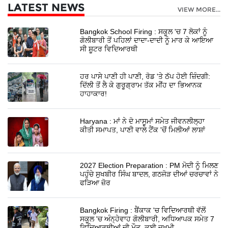
LATEST NEWS
VIEW MORE...
Bangkok School Firing : ਸਕੂਲ 'ਚ 7 ਲੋਕਾਂ ਨੂੰ
ਗੋਲੀਬਾਰੀ ਤੋਂ ਪਹਿਲਾਂ ਦਾਦਾ-ਦਾਦੀ ਨੂੰ ਮਾਰ ਕੇ ਆਇਆ
ਸੀ ਸ਼ੂਟਰ ਵਿਦਿਆਰਥੀ
ਹਰ ਪਾਸੇ ਪਾਣੀ ਹੀ ਪਾਣੀ, ਰੋਡ 'ਤੇ ਠੱਪ ਹੋਈ ਜ਼ਿੰਦਗੀ:
ਦਿੱਲੀ ਤੋਂ ਲੈ ਕੇ ਗੁਰੂਗ੍ਰਾਮ ਤੱਕ ਮੀਂਹ ਦਾ ਭਿਆਨਕ
ਹਾਹਾਕਾਰ!
Haryana : ਮਾਂ ਨੇ ਦੋ ਮਾਸੂਮਾਂ ਸਮੇਤ ਜੀਵਨਲੀਲ੍ਹਾ
ਕੀਤੀ ਸਮਾਪਤ, ਪਾਣੀ ਵਾਲੇ ਟੈਂਕ 'ਚੋਂ ਮਿਲੀਆਂ ਲਾਸ਼ਾਂ
2027 Election Preparation : PM ਮੋਦੀ ਨੂੰ ਮਿਲਣ
ਪਹੁੰਚੇ ਸੁਖਬੀਰ ਸਿੰਘ ਬਾਦਲ, ਗਠਜੋੜ ਦੀਆਂ ਚਰਚਾਵਾਂ ਨੇ
ਫੜਿਆ ਜ਼ੋਰ
Bangkok Firing : ਬੈਂਕਾਕ 'ਚ ਵਿਦਿਆਰਥੀ ਵੱਲੋਂ
ਸਕੂਲ 'ਚ ਅੰਨ੍ਹੇਵਾਹ ਗੋਲੀਬਾਰੀ, ਅਧਿਆਪਕ ਸਮੇਤ 7
ਵਿਦਿਆਰਥੀਆਂ ਦੀ ਮੌਤ, ਕਈ ਜ਼ਖਮੀ