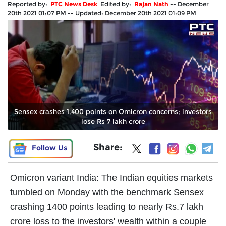
Reported by:
PTC News Desk
Edited by:
Rajan Nath
--
December
20th 2021 01:07 PM
--
Updated:
December 20th 2021 01:09 PM
Sensex crashes 1,400 points on Omicron concerns; investors
lose Rs 7 lakh crore
Share:
Follow Us
Omicron variant India: The Indian equities markets
tumbled on Monday with the benchmark Sensex
crashing 1400 points leading to nearly Rs.7 lakh
crore loss to the investors' wealth within a couple