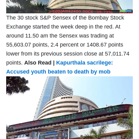
The 30 stock S&P Sensex of the Bombay Stock
Exchange started the week deep in the red. At
around 11.50 am the Sensex was trading at
55,603.07 points, 2.4 percent or 1408.67 points
lower from its previous session close at 57,011.74
points.
Also Read |
Kapurthala sacrilege:
Accused youth beaten to death by mob