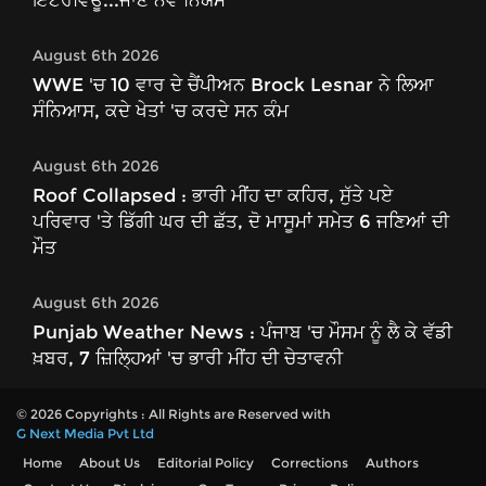
ਇੰਟਰਵਿਊ...ਜਾਣੋ ਨਵੇਂ ਨਿਯਮ
August 6th 2026
WWE 'ਚ 10 ਵਾਰ ਦੇ ਚੈਂਪੀਅਨ Brock Lesnar ਨੇ ਲਿਆ
ਸੰਨਿਆਸ, ਕਦੇ ਖੇਤਾਂ 'ਚ ਕਰਦੇ ਸਨ ਕੰਮ
August 6th 2026
Roof Collapsed : ਭਾਰੀ ਮੀਂਹ ਦਾ ਕਹਿਰ, ਸੁੱਤੇ ਪਏ
ਪਰਿਵਾਰ 'ਤੇ ਡਿੱਗੀ ਘਰ ਦੀ ਛੱਤ, ਦੋ ਮਾਸੂਮਾਂ ਸਮੇਤ 6 ਜਣਿਆਂ ਦੀ
ਮੌਤ
August 6th 2026
Punjab Weather News : ਪੰਜਾਬ 'ਚ ਮੌਸਮ ਨੂੰ ਲੈ ਕੇ ਵੱਡੀ
ਖ਼ਬਰ, 7 ਜ਼ਿਲ੍ਹਿਆਂ 'ਚ ਭਾਰੀ ਮੀਂਹ ਦੀ ਚੇਤਾਵਨੀ
© 2026 Copyrights : All Rights are Reserved with
G Next Media Pvt Ltd
Home
About Us
Editorial Policy
Corrections
Authors