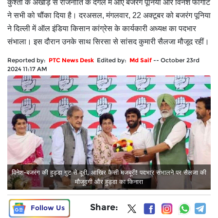
कुश्ती के अखाड़े से राजनीति के दंगल में आए बजरंग पूनिया और विनेश फोगाट
ने सभी को चौंका दिया है। दरअसल, मंगलवार, 22 अक्टूबर को बजरंग पूनिया
ने दिल्ली में ऑल इंडिया किसान कांग्रेस के कार्यकारी अध्यक्ष का पदभार
संभाला। इस दौरान उनके साथ सिरसा से सांसद कुमारी सैलजा मौजूद रहीं।
Reported by:
PTC News Desk
Edited by:
Md Saif
--
October 23rd
2024 11:17 AM
विनेश-बजरंग की हुड्डा गुट से दूरी, आखिर कैसी मजबूरी! पदभार संभालने पर सैलजा की
मौजूदगी और हुड्डा का किनारा
Share:
Follow Us