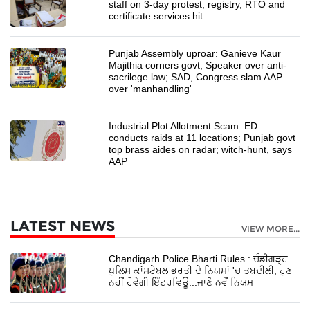
staff on 3-day protest; registry, RTO and
certificate services hit
Punjab Assembly uproar: Ganieve Kaur
Majithia corners govt, Speaker over anti-
sacrilege law; SAD, Congress slam AAP
over 'manhandling'
Industrial Plot Allotment Scam: ED
conducts raids at 11 locations; Punjab govt
top brass aides on radar; witch-hunt, says
AAP
LATEST NEWS
VIEW MORE...
Chandigarh Police Bharti Rules : ਚੰਡੀਗੜ੍ਹ
ਪੁਲਿਸ ਕਾਂਸਟੇਬਲ ਭਰਤੀ ਦੇ ਨਿਯਮਾਂ 'ਚ ਤਬਦੀਲੀ, ਹੁਣ
ਨਹੀਂ ਹੋਵੇਗੀ ਇੰਟਰਵਿਊ...ਜਾਣੋ ਨਵੇਂ ਨਿਯਮ