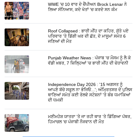
WWE 'ਚ 10 ਵਾਰ ਦੇ ਚੈਂਪੀਅਨ Brock Lesnar ਨੇ
ਲਿਆ ਸੰਨਿਆਸ, ਕਦੇ ਖੇਤਾਂ 'ਚ ਕਰਦੇ ਸਨ ਕੰਮ
Roof Collapsed : ਭਾਰੀ ਮੀਂਹ ਦਾ ਕਹਿਰ, ਸੁੱਤੇ ਪਏ
ਪਰਿਵਾਰ 'ਤੇ ਡਿੱਗੀ ਘਰ ਦੀ ਛੱਤ, ਦੋ ਮਾਸੂਮਾਂ ਸਮੇਤ 6
ਜਣਿਆਂ ਦੀ ਮੌਤ
Punjab Weather News : ਪੰਜਾਬ 'ਚ ਮੌਸਮ ਨੂੰ ਲੈ ਕੇ
ਵੱਡੀ ਖ਼ਬਰ, 7 ਜ਼ਿਲ੍ਹਿਆਂ 'ਚ ਭਾਰੀ ਮੀਂਹ ਦੀ ਚੇਤਾਵਨੀ
Independence Day 2026 : '15 ਅਗਸਤ ਨੂੰ
ਆਪਣੇ ਬੱਚੇ ਸਕੂਲ ਨਾ ਭੇਜਿਓ...'; ਅੰਮ੍ਰਿਤਸਰ ਦੇ ਪੁਲਿਸ
ਥਾਣਿਆਂ ਸਮੇਤ ਕਈ ਰੇਲਵੇ ਸਟੇਸ਼ਨਾਂ 'ਤੇ ਬੰਬ ਧਮਾਕਿਆਂ
ਦੀ ਧਮਕੀ
ਮਣੀਮਹੇਸ਼ ਯਾਤਰਾ ‘ਤੇ ਜਾ ਰਹੀ ਥਾਰ ‘ਤੇ ਡਿੱਗਿਆ ਪੱਥਰ,
ਹਿਮਾਚਲ ‘ਚ ਪੰਜਾਬੀ ਨੌਜਵਾਨ ਦੀ ਮੌਤ