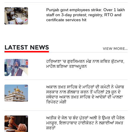
Punjab govt employees strike: Over 1 lakh
staff on 3-day protest; registry, RTO and
certificate services hit
LATEST NEWS
VIEW MORE...
ਹਰਿਆਣਾ 'ਚ ਗੁਰਸਿਮਰਨ ਮੰਡ ਨਾਲ ਕਥਿਤ ਕੁੱਟਮਾਰ,
ਮਾਹੌਲ ਬਣਿਆ ਤਣਾਅਪੂਰਨ
ਅਕਾਲ ਤਖ਼ਤ ਸਾਹਿਬ ਦੇ ਮਾਹਿਰਾਂ ਦੀ ਕਮੇਟੀ ਨੇ ਪੰਜਾਬ
ਸਰਕਾਰ ਨਾਲ ਗੱਲਬਾਤ ਕਰਨ ਤੋਂ ਪਹਿਲਾਂ 29 ਜੂਨ ਦੇ
ਜਥੇਦਾਰ ਅਕਾਲ ਤਖ਼ਤ ਸਾਹਿਬ ਦੇ ਆਦੇਸ਼ਾਂ ਦੀ ਪਾਲਣਾ
ਰਿਪੋਰਟ ਮੰਗੀ
ਅਤੀਕ ਦੇ ਜੇਲ 'ਚ ਬੰਦ ਪੁੱਤਰਾਂ ਅਲੀ ਤੇ ਉਮਰ ਦੀ ਪੈਰੋਲ
ਮਨਜ਼ੂਰ, ਇਲਾਹਾਬਾਦ ਹਾਈਕੋਰਟ ਨੇ ਲਗਾਈਆਂ ਸਖ਼ਤ
ਸ਼ਰਤਾਂ