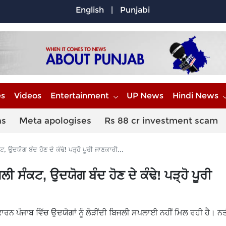
English
|
Punjabi
es
Videos
Entertainment
UP News
Hindi News
ns
Meta apologises
Rs 88 cr investment scam
ਉਦਯੋਗ ਬੰਦ ਹੋਣ ਦੇ ਕੰਢੇ! ਪੜ੍ਹੋ ਪੂਰੀ ਜਾਣਕਾਰੀ...
 ਸੰਕਟ, ਉਦਯੋਗ ਬੰਦ ਹੋਣ ਦੇ ਕੰਢੇ! ਪੜ੍ਹੋ ਪੂਰੀ
ਨ ਪੰਜਾਬ ਵਿੱਚ ਉਦਯੋਗਾਂ ਨੂੰ ਲੋੜੀਂਦੀ ਬਿਜਲੀ ਸਪਲਾਈ ਨਹੀਂ ਮਿਲ ਰਹੀ ਹੈ। ਨਤੀਜ