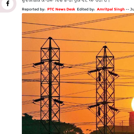
ਉਦਯੋਗਿਕ ਕਾਰਜਾਂ ਵਿੱਚ ਭਾਰੀ ਰੁਕਾਵਟ ਆ ਰਹੀ ਹੈ।
Reported by:
PTC News Desk
Edited by:
Amritpal Singh
--
J