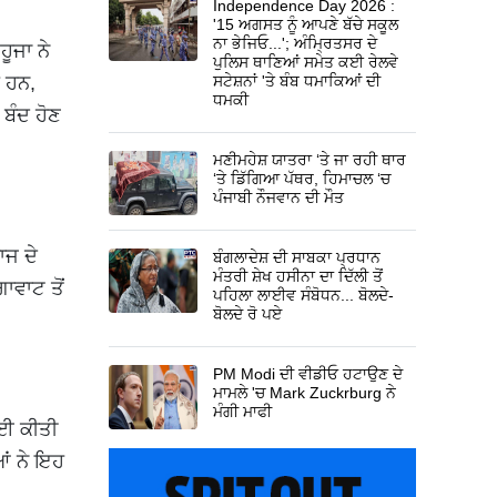
Independence Day 2026 :
'15 ਅਗਸਤ ਨੂੰ ਆਪਣੇ ਬੱਚੇ ਸਕੂਲ
ਨਾ ਭੇਜਿਓ...'; ਅੰਮ੍ਰਿਤਸਰ ਦੇ
ੂਜਾ ਨੇ
ਪੁਲਿਸ ਥਾਣਿਆਂ ਸਮੇਤ ਕਈ ਰੇਲਵੇ
 ਹਨ,
ਸਟੇਸ਼ਨਾਂ 'ਤੇ ਬੰਬ ਧਮਾਕਿਆਂ ਦੀ
ਧਮਕੀ
 ਬੰਦ ਹੋਣ
ਮਣੀਮਹੇਸ਼ ਯਾਤਰਾ ‘ਤੇ ਜਾ ਰਹੀ ਥਾਰ
‘ਤੇ ਡਿੱਗਿਆ ਪੱਥਰ, ਹਿਮਾਚਲ ‘ਚ
ਪੰਜਾਬੀ ਨੌਜਵਾਨ ਦੀ ਮੌਤ
ਾਜ ਦੇ
ਬੰਗਲਾਦੇਸ਼ ਦੀ ਸਾਬਕਾ ਪ੍ਰਧਾਨ
ਮੰਤਰੀ ਸ਼ੇਖ ਹਸੀਨਾ ਦਾ ਦਿੱਲੀ ਤੋਂ
ਾਵਾਟ ਤੋਂ
ਪਹਿਲਾ ਲਾਈਵ ਸੰਬੋਧਨ... ਬੋਲਦੇ-
ਬੋਲਦੇ ਰੋ ਪਏ
PM Modi ਦੀ ਵੀਡੀਓ ਹਟਾਉਣ ਦੇ
ਮਾਮਲੇ 'ਚ Mark Zuckrburg ਨੇ
ਮੰਗੀ ਮਾਫੀ
ਾਈ ਕੀਤੀ
ਆਂ ਨੇ ਇਹ