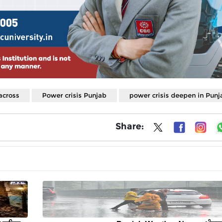
across
Power crisis Punjab
power crisis deepen in Punj
Share: