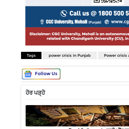
Tags
power crisis in Punjab
Power crisis 
Follow Us
ਹੋਰ ਪੜ੍ਹੋ