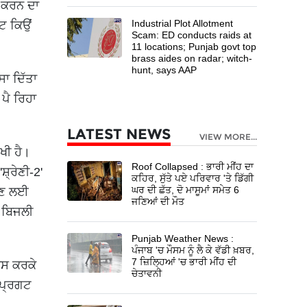
ਦ ਕਰਨ ਦਾ
Industrial Plot Allotment
ਂਟ ਕਿਉਂ
Scam: ED conducts raids at
11 locations; Punjab govt top
brass aides on radar; witch-
hunt, says AAP
ਸਾ ਦਿੱਤਾ
ਪੈ ਰਿਹਾ
LATEST NEWS
VIEW MORE...
ਖੀ ਹੈ।
Roof Collapsed : ਭਾਰੀ ਮੀਂਹ ਦਾ
਼੍ਰੇਣੀ-2'
ਕਹਿਰ, ਸੁੱਤੇ ਪਏ ਪਰਿਵਾਰ 'ਤੇ ਡਿੱਗੀ
ਘਰ ਦੀ ਛੱਤ, ਦੋ ਮਾਸੂਮਾਂ ਸਮੇਤ 6
ੋਕਣ ਲਈ
ਜਣਿਆਂ ਦੀ ਮੌਤ
 ਬਿਜਲੀ
Punjab Weather News :
ਪੰਜਾਬ 'ਚ ਮੌਸਮ ਨੂੰ ਲੈ ਕੇ ਵੱਡੀ ਖ਼ਬਰ,
7 ਜ਼ਿਲ੍ਹਿਆਂ 'ਚ ਭਾਰੀ ਮੀਂਹ ਦੀ
ਾਸ ਕਰਕੇ
ਚੇਤਾਵਨੀ
 ਪ੍ਰਗਟ