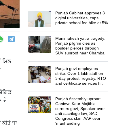
Punjab Cabinet approves 3
digital universities, caps
private school fee hike at 5%
Manimahesh yatra tragedy:
Punjab pilgrim dies as
boulder pierces through
SUV sunroof near Chamba
ਂ ਮਿਲ
Punjab govt employees
ੀ
strike: Over 1 lakh staff on
3-day protest; registry, RTO
and certificate services hit
ਯੋਗਿਕ
Punjab Assembly uproar:
ਣ ਦੇ
Ganieve Kaur Majithia
corners govt, Speaker over
anti-sacrilege law; SAD,
Congress slam AAP over
 ਕੀਤੇ ਜਾ
'manhandling'