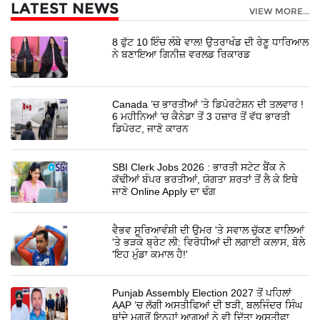
LATEST NEWS
VIEW MORE...
8 ਫੁੱਟ 10 ਇੰਚ ਲੰਬੇ ਵਾਲ! ਉਤਰਾਖੰਡ ਦੀ ਰੇਣੂ ਧਾਰਿਆਲ
ਨੇ ਬਣਾਇਆ ਗਿਨੀਜ਼ ਵਰਲਡ ਰਿਕਾਰਡ
Canada ’ਚ ਭਾਰਤੀਆਂ ’ਤੇ ਡਿਪੋਰਟੇਸ਼ਨ ਦੀ ਤਲਵਾਰ !
6 ਮਹੀਨਿਆਂ ’ਚ ਕੈਨੇਡਾ ਤੋਂ 3 ਹਜ਼ਾਰ ਤੋਂ ਵੱਧ ਭਾਰਤੀ
ਡਿਪੋਰਟ, ਜਾਣੋ ਕਾਰਨ
SBI Clerk Jobs 2026 : ਭਾਰਤੀ ਸਟੇਟ ਬੈਂਕ ਨੇ
ਕੱਢੀਆਂ ਬੰਪਰ ਭਰਤੀਆਂ, ਯੋਗਤਾ ਸ਼ਰਤਾਂ ਤੋਂ ਲੈ ਕੇ ਇਥੇ
ਜਾਣੋ Online Apply ਦਾ ਢੰਗ
ਵੈਭਵ ਸੂਰਿਆਵੰਸ਼ੀ ਦੀ ਉਮਰ 'ਤੇ ਸਵਾਲ ਚੁੱਕਣ ਵਾਲਿਆਂ
'ਤੇ ਭੜਕੇ ਬ੍ਰੇਟ ਲੀ: ਵਿਰੋਧੀਆਂ ਦੀ ਲਗਾਈ ਕਲਾਸ, ਬੋਲੇ
'ਇਹ ਮੁੰਡਾ ਕਮਾਲ ਹੈ!'
Punjab Assembly Election 2027 ਤੋਂ ਪਹਿਲਾਂ
AAP ’ਚ ਲੱਗੀ ਅਸਤੀਫਿਆਂ ਦੀ ਝੜੀ, ਬਲਜਿੰਦਰ ਸਿੰਘ
ਥਾਂਦੇ ਮਗਰੋਂ ਇਨ੍ਹਾਂ ਆਗੂਆਂ ਨੇ ਵੀ ਦਿੱਤਾ ਅਸਤੀਫਾ