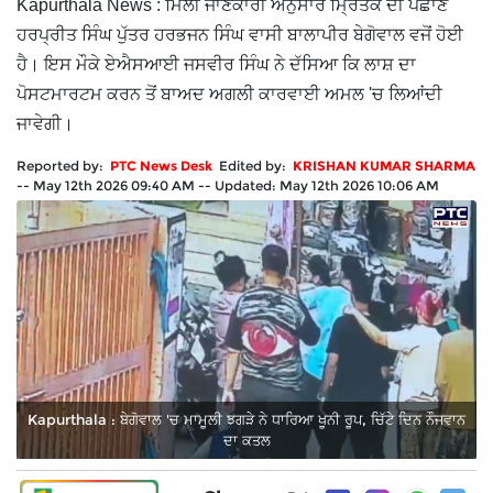
Kapurthala News : ਮਿਲੀ ਜਾਣਕਾਰੀ ਅਨੁਸਾਰ ਮ੍ਰਿਤਕ ਦੀ ਪਛਾਣ
ਹਰਪ੍ਰੀਤ ਸਿੰਘ ਪੁੱਤਰ ਹਰਭਜਨ ਸਿੰਘ ਵਾਸੀ ਬਾਲਾਪੀਰ ਬੇਗੋਵਾਲ ਵਜੋਂ ਹੋਈ
ਹੈ। ਇਸ ਮੌਕੇ ਏਐਸਆਈ ਜਸਵੀਰ ਸਿੰਘ ਨੇ ਦੱਸਿਆ ਕਿ ਲਾਸ਼ ਦਾ
ਪੋਸਟਮਾਰਟਮ ਕਰਨ ਤੋਂ ਬਾਅਦ ਅਗਲੀ ਕਾਰਵਾਈ ਅਮਲ 'ਚ ਲਿਆਂਦੀ
ਜਾਵੇਗੀ।
Reported by:
PTC News Desk
Edited by:
KRISHAN KUMAR SHARMA
--
May 12th 2026 09:40 AM
--
Updated:
May 12th 2026 10:06 AM
Kapurthala : ਬੇਗੋਵਾਲ 'ਚ ਮਾਮੂਲੀ ਝਗੜੇ ਨੇ ਧਾਰਿਆ ਖੂਨੀ ਰੂਪ, ਚਿੱਟੇ ਦਿਨ ਨੌਜਵਾਨ
ਦਾ ਕਤਲ