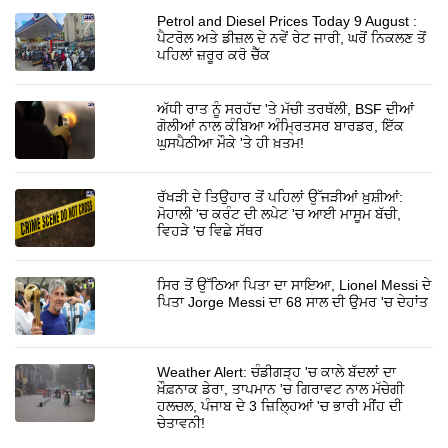
Petrol and Diesel Prices Today 9 August :
ਪੈਟਰੋਲ ਅਤੇ ਡੀਜ਼ਲ ਦੇ ਨਵੇਂ ਰੇਟ ਜਾਰੀ, ਘਰੋਂ ਨਿਕਲਣ ਤੋਂ
ਪਹਿਲਾਂ ਜ਼ਰੂਰ ਕਰੋ ਚੈੱਕ
ਅੱਧੀ ਰਾਤ ਨੂੰ ਸਰਹੱਦ 'ਤੇ ਮੱਚੀ ਤਰਥੱਲੀ, BSF ਦੀਆਂ
ਗੋਲੀਆਂ ਨਾਲ ਕੰਬਿਆ ਅੰਮ੍ਰਿਤਸਰ ਬਾਰਡਰ, ਇੱਕ
ਘੁਸਪੈਠੀਆ ਮੌਕੇ 'ਤੇ ਹੀ ਖ਼ਤਮ!
ਰੱਖੜੀ ਦੇ ਤਿਉਹਾਰ ਤੋਂ ਪਹਿਲਾਂ ਉੱਜੜੀਆਂ ਖ਼ੁਸ਼ੀਆਂ:
ਮੋਹਾਲੀ 'ਚ ਕਰੰਟ ਦੀ ਲਪੇਟ 'ਚ ਆਈ ਮਾਸੂਮ ਬੱਚੀ,
ਵਿਹੜੇ 'ਚ ਵਿਛੇ ਸੱਥਰ
ਸਿਰ ਤੋਂ ਉੱਠਿਆ ਪਿਤਾ ਦਾ ਸਾਇਆ, Lionel Messi ਦੇ
ਪਿਤਾ Jorge Messi ਦਾ 68 ਸਾਲ ਦੀ ਉਮਰ 'ਚ ਦੇਹਾਂਤ
Weather Alert: ਚੰਡੀਗੜ੍ਹ 'ਚ ਕਾਲੇ ਬੱਦਲਾਂ ਦਾ
ਖ਼ੌਫ਼ਨਾਕ ਡੇਰਾ, ਤਾਪਮਾਨ 'ਚ ਗਿਰਾਵਟ ਨਾਲ ਮੱਚੇਗੀ
ਹਲਚਲ, ਪੰਜਾਬ ਦੇ 3 ਜ਼ਿਲ੍ਹਿਆਂ 'ਚ ਭਾਰੀ ਮੀਂਹ ਦੀ
ਚੇਤਾਵਨੀ!