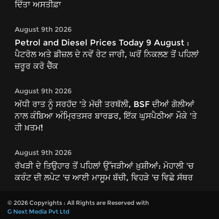
ਦਿੱਤਾ ਅਸਤੀਫ਼ਾ
August 9th 2026
Petrol and Diesel Prices Today 9 August :
ਪੈਟਰੋਲ ਅਤੇ ਡੀਜ਼ਲ ਦੇ ਨਵੇਂ ਰੇਟ ਜਾਰੀ, ਘਰੋਂ ਨਿਕਲਣ ਤੋਂ ਪਹਿਲਾਂ
ਜ਼ਰੂਰ ਕਰੋ ਚੈੱਕ
August 9th 2026
ਅੱਧੀ ਰਾਤ ਨੂੰ ਸਰਹੱਦ 'ਤੇ ਮੱਚੀ ਤਰਥੱਲੀ, BSF ਦੀਆਂ ਗੋਲੀਆਂ
ਨਾਲ ਕੰਬਿਆ ਅੰਮ੍ਰਿਤਸਰ ਬਾਰਡਰ, ਇੱਕ ਘੁਸਪੈਠੀਆ ਮੌਕੇ 'ਤੇ
ਹੀ ਖ਼ਤਮ!
August 9th 2026
ਰੱਖੜੀ ਦੇ ਤਿਉਹਾਰ ਤੋਂ ਪਹਿਲਾਂ ਉੱਜੜੀਆਂ ਖ਼ੁਸ਼ੀਆਂ: ਮੋਹਾਲੀ 'ਚ
ਕਰੰਟ ਦੀ ਲਪੇਟ 'ਚ ਆਈ ਮਾਸੂਮ ਬੱਚੀ, ਵਿਹੜੇ 'ਚ ਵਿਛੇ ਸੱਥਰ
© 2026 Copyrights : All Rights are Reserved with
G Next Media Pvt Ltd