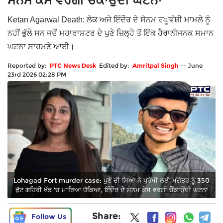
ਸੋਨਮ ਕੇਸ ਵਰਗੀ ਚੌਂਕਾਉਂਦੀ ਘਟਨਾ
Ketan Agarwal Death: ਲੋਕ ਅਜੇ ਇੰਦੌਰ ਦੇ ਸੋਨਮ ਰਘੂਵੰਸ਼ੀ ਮਾਮਲੇ ਨੂੰ
ਨਹੀਂ ਭੁੱਲੇ ਸਨ ਜਦੋਂ ਮਹਾਰਾਸ਼ਟਰ ਦੇ ਪੁਣੇ ਜ਼ਿਲ੍ਹੇ ਤੋਂ ਇੱਕ ਹੈਰਾਨੀਜਨਕ ਸਮਾਨ
ਘਟਨਾ ਸਾਹਮਣੇ ਆਈ।
Reported by:
PTC News Desk
Edited by:
Amritpal Singh
--
June
23rd 2026 02:28 PM
Lohagad Fort murder case: ਪੁਣੇ ਦੀ ਸਿਆ ਨੇ ਪ੍ਰੇਮੀ ਲਈ ਮੰਗੇਤਰ ਨੂੰ 350
ਫੁੱਟ ਗਹਿਰੀ ਖੱਡ 'ਚ ਮਾਰਿਆ ਧੱਕਿਆ, ਇੰਦੌਰ ਦੇ ਸੋਨਮ ਕੇਸ ਵਰਗੀ ਚੌਂਕਾਉਂਦੀ ਘਟਨਾ
Share:
Follow Us