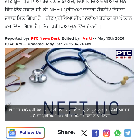
ਨੀਟ ਯੂਜੀ ਪ੍ਰੀਖਿਆ ਰੱਦ ਹੋਣ ਤੋਂ ਬਾਅਦ, ਲੱਖਾਂ ਵਿਦਿਆਰਥੀਆਂ ਦੇ ਮਨ
ਵਿੱਚ ਇੱਕ ਸਵਾਲ ਸੀ: ਕੀ NEET ਪ੍ਰੀਖਿਆ ਦੁਬਾਰਾ ਹੋਵੇਗੀ? ਇਸਦਾ
ਜਵਾਬ ਮਿਲ ਗਿਆ ਹੈ। ਨੀਟ ਪ੍ਰੀਖਿਆ ਦੀਆਂ ਨਵੀਆਂ ਤਰੀਕਾਂ ਦਾ ਐਲਾਨ
ਕਰ ਦਿੱਤਾ ਗਿਆ ਹੈ। ਇਹ ਪ੍ਰੀਖਿਆ ਜੂਨ ਵਿੱਚ ਹੋਵੇਗੀ।
Reported by:
PTC News Desk
Edited by:
Aarti
--
May 15th 2026
10:48 AM
--
Updated:
May 15th 2026 04:24 PM
NEET UG ਪ੍ਰੀਖਿਆ ਦੀ ਨਵੀਂ ਤਾਰੀਕ ਦਾ ਐਲਾਨ; 21 ਜੂਨ ਨੂੰ ਮੁੜ ਹੋਵੇਗੀ NEET
UG ਦੀ ਪ੍ਰੀਖਿਆ, ਕੇਂਦਰੀ ਸਿੱਖਿਆ ਮੰਤਰੀ ਨੇ ਕੀ ਕਿਹਾ
Share:
Follow Us