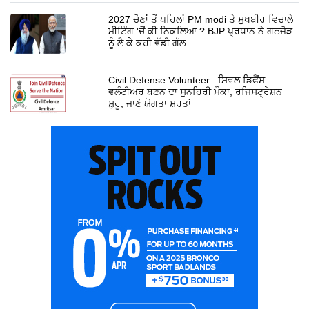
2027 ਚੋਣਾਂ ਤੋਂ ਪਹਿਲਾਂ PM modi ਤੇ ਸੁਖਬੀਰ ਵਿਚਾਲੇ
ਮੀਟਿੰਗ 'ਚੋਂ ਕੀ ਨਿਕਲਿਆ ? BJP ਪ੍ਰਧਾਨ ਨੇ ਗਠਜੋੜ
ਨੂੰ ਲੈ ਕੇ ਕਹੀ ਵੱਡੀ ਗੱਲ
Civil Defense Volunteer : ਸਿਵਲ ਡਿਫੈਂਸ
ਵਲੰਟੀਅਰ ਬਣਨ ਦਾ ਸੁਨਹਿਰੀ ਮੌਕਾ, ਰਜਿਸਟ੍ਰੇਸ਼ਨ
ਸ਼ੁਰੂ, ਜਾਣੋ ਯੋਗਤਾ ਸ਼ਰਤਾਂ