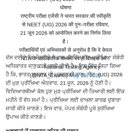
घोषणा
राष्ट्रीय परीक्षा एजेंसी ने भारत सरकार की स्वीकृति
से NEET (UG) 2026 की पुनः-परीक्षा रविवार,
21 जून 2026 को आयोजित करने का निर्णय लिया
है।
परीक्षार्थियों एवं अभिभावकों से अनुरोध है कि वे केवल
ਦੱਸ ਦਈਏ ਕਿ ਐਨਟੀਏ ਨੇ ਹਾਲ ਹੀ ਵਿੱਚ ਨੀਟ ਪ੍ਰੀਖਿਆ ਸੰਬੰਧੀ
NTA के आधिकारिक माध्यमों पर ही विश्वास करें।
ਅਧਿਕਾਰਤ ਜਾਣਕਾਰੀ ਜਾਰੀ ਕੀਤੀ ਹੈ। ਇਸ ਵਿੱਚ ਕਿਹਾ ਗਿਆ
… — National Testing Agency
ਹੈ ਕਿ, ਭਾਰਤ ਸਰਕਾਰ ਦੀ ਪ੍ਰਵਾਨਗੀ ਨਾਲ, ਨੀਟ (UG) 2026
(@NTA_Exams)
May 15, 2026
ਦੀ ਮੁੜ ਪ੍ਰੀਖਿਆ ਐਤਵਾਰ, 21 ਜੂਨ, 2026 ਨੂੰ ਹੋਣੀ ਹੈ।
ਵਿਦਿਆਰਥੀਆਂ ਕੋਲ ਹੁਣ ਮੁੜ ਪ੍ਰੀਖਿਆ ਦੀ ਤਿਆਰੀ ਲਈ ਇੱਕ
ਮਹੀਨੇ ਤੋਂ ਵੱਧ ਸਮਾਂ ਹੈ। ਪ੍ਰੀਖਿਆ ਲਈ ਦਾਖਲਾ ਕਾਰਡ ਦੁਬਾਰਾ
ਜਾਰੀ ਕੀਤੇ ਜਾਣਗੇ। ਇਸ ਵਾਰ, ਪੇਪਰ ਸੰਬੰਧੀ ਪੂਰੇ ਸੁਰੱਖਿਆ
ਉਪਾਅ ਕੀਤੇ ਜਾਣਗੇ।