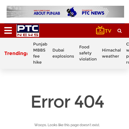
Punjab
C
Food
MBBS
Dubai
Himachal
w
Trending:
safety
fee
explosions
weather
p
violation
hike
r