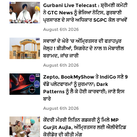
Gurbani Live Telecast : ਸ਼੍ਰੋਮਣੀ ਕਮੇਟੀ
ਨੇ GTC News ਨੂੰ ਭੇਜਿਆ ਨੋਟਿਸ, ਗੁਰਬਾਣੀ
ਪ੍ਰਸਾਰਣ ਦੇ ਸਾਰੇ ਅਧਿਕਾਰ SGPC ਕੋਲ ਰਾਖਵੇਂ
August 6th 2026
ਸਵਾਲਾਂ ਦੇ ਘੇਰੇ ’ਚ ਅੰਮ੍ਰਿਤਸਰ ਦੀ ਫਤਾਹਪੁਰ
ਜੇਲ੍ਹ ! ਬੀੜੀਆਂ, ਸਿਗਰੇਟ ਦੇ ਨਾਲ 11 ਮੋਬਾਈਲ
ਬਰਾਮਦ, ਜਾਂਚ ਜਾਰੀ
August 6th 2026
Zepto, BookMyShow ਤੇ IndiGo ਸਣੇ 9
ਵੱਡੇ ਪਲੇਟਫਾਰਮਾਂ ਨੂੰ ਜੁਰਮਾਨਾ; Dark
Patterns ਨੂੰ ਲੈ ਕੇ ਹੋਈ ਕਾਰਵਾਈ; ਜਾਣੋ ਇਸ
ਬਾਰੇ
August 6th 2026
ਕੇਂਦਰੀ ਮੰਤਰੀ ਨਿਤਿਨ ਗਡਕਰੀ ਨੂੰ ਮਿਲੇ MP
Gurjit Aujla, ਅੰਮ੍ਰਿਤਸਰ ਲਈ ਐਲੀਵੇਟਿਡ
ਕੋਰੀਡੋਰ ਦੀ ਕੀਤੀ ਮੰਗ