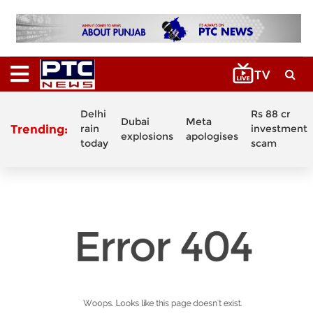
Delhi
Rs 88 cr
Dubai
Meta
Trending:
rain
investment
explosions
apologises
today
scam