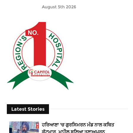
August 5th 2026
Latest Stories
ਹਰਿਆਣਾ 'ਚ ਗੁਰਸਿਮਰਨ ਮੰਡ ਨਾਲ ਕਥਿਤ
ਕੁੱਟਮਾਰ, ਮਾਹੌਲ ਬਣਿਆ ਤਣਾਅਪੂਰਨ