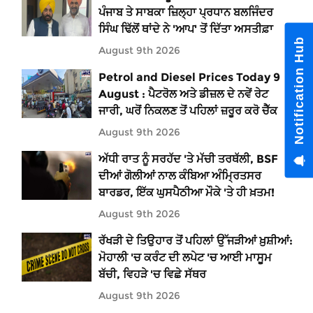
ਪੰਜਾਬ ਤੇ ਸਾਬਕਾ ਜ਼ਿਲ੍ਹਾ ਪ੍ਰਧਾਨ ਬਲਜਿੰਦਰ
ਸਿੰਘ ਢਿੱਲੋਂ ਥਾਂਦੇ ਨੇ 'ਆਪ' ਤੋਂ ਦਿੱਤਾ ਅਸਤੀਫ਼ਾ
Notification Hub
August 9th 2026
Petrol and Diesel Prices Today 9
August : ਪੈਟਰੋਲ ਅਤੇ ਡੀਜ਼ਲ ਦੇ ਨਵੇਂ ਰੇਟ
ਜਾਰੀ, ਘਰੋਂ ਨਿਕਲਣ ਤੋਂ ਪਹਿਲਾਂ ਜ਼ਰੂਰ ਕਰੋ ਚੈੱਕ
August 9th 2026
ਅੱਧੀ ਰਾਤ ਨੂੰ ਸਰਹੱਦ 'ਤੇ ਮੱਚੀ ਤਰਥੱਲੀ, BSF
ਦੀਆਂ ਗੋਲੀਆਂ ਨਾਲ ਕੰਬਿਆ ਅੰਮ੍ਰਿਤਸਰ
ਬਾਰਡਰ, ਇੱਕ ਘੁਸਪੈਠੀਆ ਮੌਕੇ 'ਤੇ ਹੀ ਖ਼ਤਮ!
August 9th 2026
ਰੱਖੜੀ ਦੇ ਤਿਉਹਾਰ ਤੋਂ ਪਹਿਲਾਂ ਉੱਜੜੀਆਂ ਖ਼ੁਸ਼ੀਆਂ:
ਮੋਹਾਲੀ 'ਚ ਕਰੰਟ ਦੀ ਲਪੇਟ 'ਚ ਆਈ ਮਾਸੂਮ
ਬੱਚੀ, ਵਿਹੜੇ 'ਚ ਵਿਛੇ ਸੱਥਰ
August 9th 2026