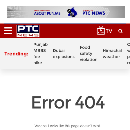
Punjab
C
Food
MBBS
Dubai
Himachal
w
Trending:
safety
fee
explosions
weather
p
violation
hike
r