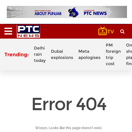
PM
On
Delhi
Dubai
Meta
foreign
sh
Trending:
rain
explosions
apologises
trip
pl
today
cost
fi